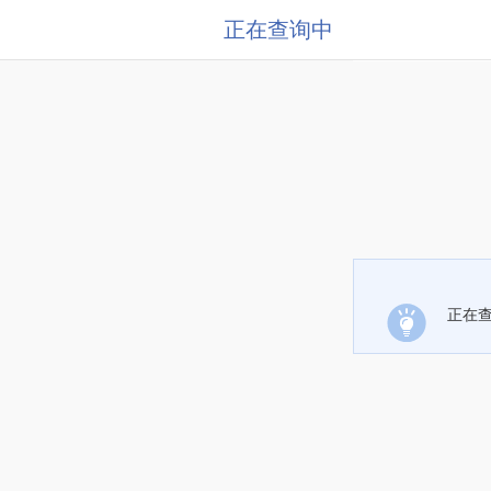
正在查询中
正在