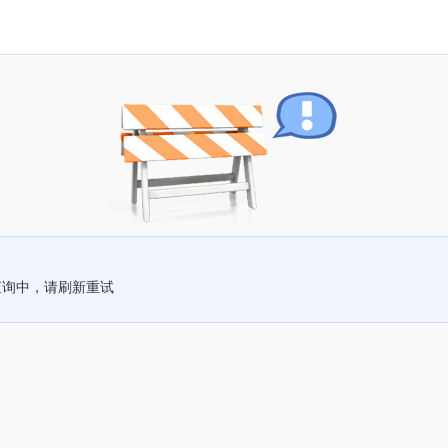
查询中，请刷新重试