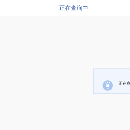
正在查询中
正在