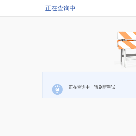
正在查询中
正在查询中，请刷新重试