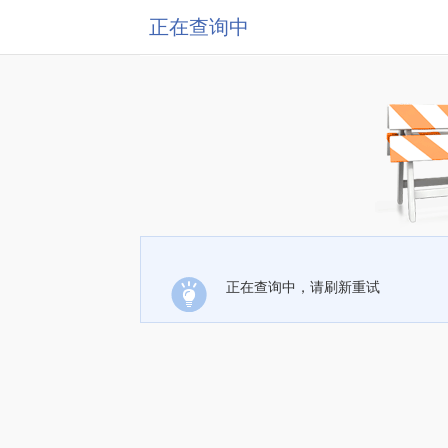
正在查询中
正在查询中，请刷新重试